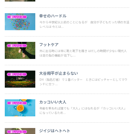
幸せのハードル
楽しいこと
今から半世紀以上前のことになるが 自分が子どもだった頃の生活
レベルは 今とは...
フットケア
楽しいこと
外に出る時には常に靴と靴下を履き はだしの時間が少ない現代人
は足の指の機能が 低下し...
大谷翔平が止まらない
楽しいこと
DH（指名打者）で１番バッター ときにはピッチャーとしてマウ
ンドに立つ ...
カッコいい大人
楽しいこと
年齢を重ねれば誰でも「大人」にはなれるが 「カッコいい大人」
になっているため...
ジイジはヘトヘト
楽しいこと