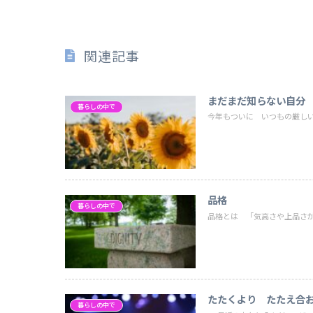
関連記事
まだまだ知らない自分
暮らしの中で
今年もついに いつもの厳しい
品格
暮らしの中で
品格とは 「気高さや上品さが
たたくより たたえ合
暮らしの中で