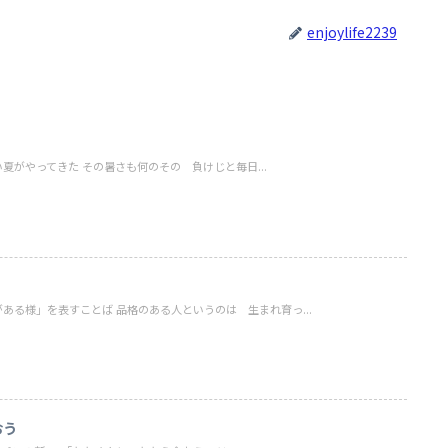
enjoylife2239
夏がやってきた その暑さも何のその 負けじと毎日...
ある様」を表すことば 品格のある人というのは 生まれ育っ...
おう