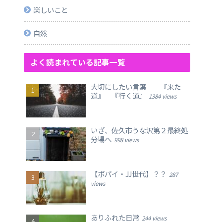
楽しいこと
自然
よく読まれている記事一覧
大切にしたい言葉 『来た
道』 『行く道』
1384 views
いざ、佐久市うな沢第２最終処
分場へ
998 views
【ポパイ・JJ世代】？？
287
views
ありふれた日常
244 views