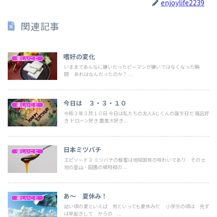
enjoylife2239
関連記事
嗜好の変化
楽しいこと
いままであんなに嫌いだったピーマンが嫌いではなくなった瞬
間…あれはなんだったのか？ ...
今日は ３・３・１０
楽しいこと
令和３年３月１０日 今日は私たちの友人Aじくんの誕生日だ 風呂好
き ドローン好き 農業大好き...
日本ミツバチ
楽しいこと
エピソード３ ミツバチの蜂蜜は地域固有の味わいであり その土
地の里山・田園の植物相の ...
あ～ 夏休み！
楽しいこと
幼い頃の夏といえば 何といっても夏休みだ 小学生の頃は 先ず
は早起きして からの ...