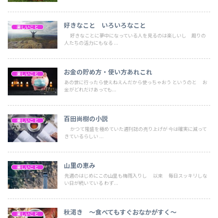
好きなこと いろいろなこと
楽しいこと
好きなことに夢中になっている人を見るのは楽しいし 周りの
人たちの活力にもなる ...
お金の貯め方・使い方あれこれ
楽しいこと
あの世に行ったら使えねえんだから使っちゃおう というのと お
金がどれだけあっても...
百田尚樹の小説
楽しいこと
かつて隆盛を極めていた週刊誌の売り上げが 今は確実に減って
きているらしい ...
山里の恵み
楽しいこと
先週のはじめにこの山里も梅雨入りし 以来 毎日スッキリしな
い日が続いている わず...
秋渇き ～食べてもすぐおなかがすく～
楽しいこと