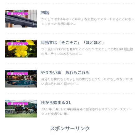
初詣
楽しいこと
かくして 令和4年は「とほほ」な気持ちでスタートすることになっ
てしまった 年明け早々...
目指すは「そこそこ」「ほどほど」
楽しいこと
つい先日ブログにも載せたところだが 主夫としての毎日は 最低限
のルーティンはあるものの ...
やりたい事 あれもこれも
楽しいこと
自分たち世代もその少し前の世代もそうだったかもしれないが 幼
い頃はそれほど 豊かな生...
秋から始まるG1
楽しいこと
2021年10月3日に中山競馬場で開催されるスプリンターズステー
クスを皮切りに 年...
スポンサーリンク