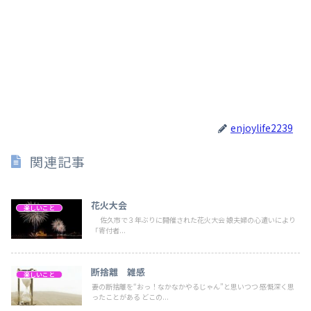
enjoylife2239
関連記事
花火大会
楽しいこと
佐久市で３年ぶりに開催された花火大会 娘夫婦の心遣いにより
「寄付者...
断捨離 雑感
楽しいこと
妻の断捨離を“おっ！なかなかやるじゃん”と思いつつ 感慨深く思
ったことがある どこの...