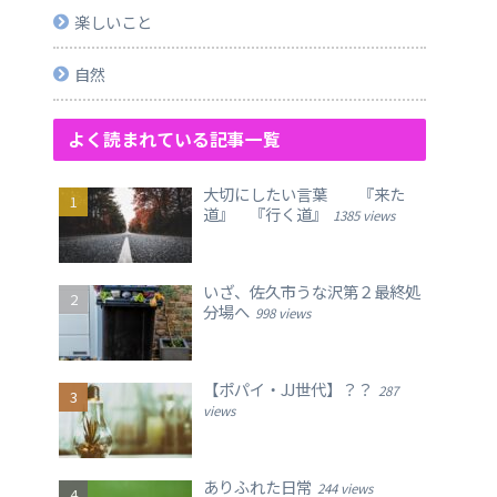
楽しいこと
自然
よく読まれている記事一覧
大切にしたい言葉 『来た
道』 『行く道』
1385 views
いざ、佐久市うな沢第２最終処
分場へ
998 views
【ポパイ・JJ世代】？？
287
views
ありふれた日常
244 views