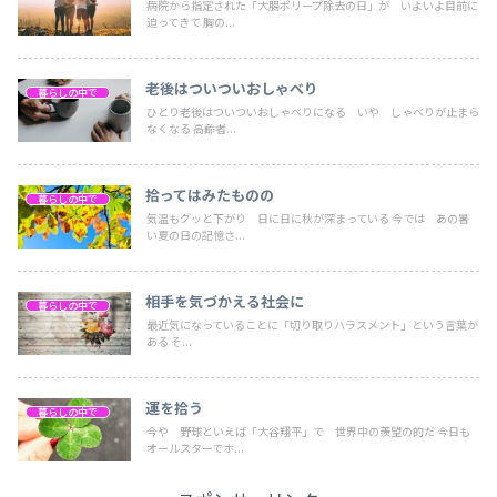
病院から指定された「大腸ポリープ除去の日」が いよいよ目前に
迫ってきて 胸の...
老後はついついおしゃべり
暮らしの中で
ひとり老後はついついおしゃべりになる いや しゃべりが止まら
なくなる 高齢者...
拾ってはみたものの
暮らしの中で
気温もグッと下がり 日に日に秋が深まっている 今では あの暑
い夏の日の記憶さ...
相手を気づかえる社会に
暮らしの中で
最近気になっていることに「切り取りハラスメント」という言葉が
ある そ...
運を拾う
暮らしの中で
今や 野球といえば「大谷翔平」で 世界中の羨望の的だ 今日も
オールスターでホ...