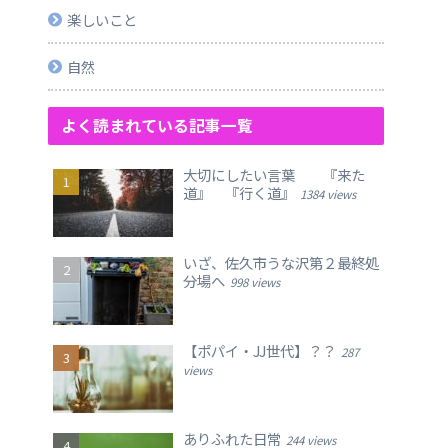
楽しいこと
自然
よく読まれている記事一覧
大切にしたい言葉 『来た
道』 『行く道』
1384 views
いざ、佐久市うな沢第２最終処
分場へ
998 views
【ポパイ・JJ世代】？？
287
views
ありふれた日常
244 views