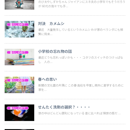
のび太やしずかちゃん ジャイアンにスネ夫の小学生でもそうだろう
が 60代の我々でも手...
対決 カメムシ
暮らしの中で
最近 大量発生しているというカメムシ わが家のベランダにも頻
繁に飛来...
小学校の忘れ物の話
暮らしの中で
最近どうも忘れっぽいかも・・・ コタツのスイッチのつけっぱな
し 人の...
春への思い
暮らしの中で
新聞の文化面の片隅に この春 高校を卒業し県外に進学するために
家を...
せんたく洗剤の選択？・・・・
暮らしの中で
世の中はどんどん便利になっている 昔に比べれば 隔世の感だ ...