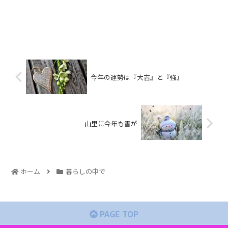
今年の運勢は『大吉』と『強』
山里に今年も雪が
ホーム
暮らしの中で
PAGE TOP