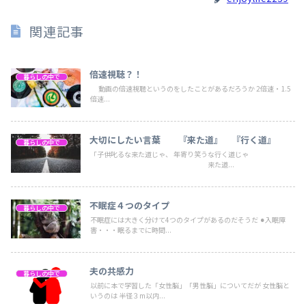
関連記事
倍速視聴？！
暮らしの中で
動画の倍速視聴というのをしたことがあるだろうか 2倍速・1.5
倍速...
大切にしたい言葉 『来た道』 『行く道』
暮らしの中で
「子供叱るな来た道じゃ、 年寄り笑うな行く道じゃ
来た道...
不眠症４つのタイプ
暮らしの中で
不眠症には大きく分けて4つのタイプがあるのだそうだ ⚫︎入眠障
害・・・眠るまでに時間...
夫の共感力
暮らしの中で
以前に本で学習した「女性脳」「男性脳」についてだが 女性脳と
いうのは 半径３m以内...