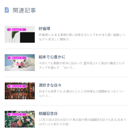
関連記事
好循環
楽しいこと
好循環とは ある事柄が良い状態を生んで それがまた良い結果につ
ながり 好ましい関係が...
絵本で心豊かに
楽しいこと
今日とても素敵な絵本に出会った 室井滋さんと長谷川義史さんが
タッグを組んだ “会いた...
酒好きな日々
楽しいこと
日本でも世界でも お酒は人と人との円滑な人間関係をつなぐツー
ルだ と...
結婚記念日
楽しいこと
11月３日は文化の日だが 実は我が家の結婚記念日でもある 日本で
はずいぶん前からの祝...