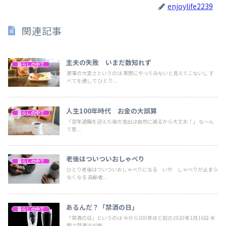
enjoylife2239
関連記事
主夫の失敗 いまだ数知れず
暮らしの中で
家事の大変さというのは 実際にやってみないと見えてこないし す
べてを通しで ひとり...
人生100年時代 お金の大誤算
暮らしの中で
「定年退職を迎えた後の支出は自然に減るから大丈夫！」 な～ん
て思...
老後はついついおしゃべり
暮らしの中で
ひとり老後はついついおしゃべりになる いや しゃべりが止まら
なくなる 高齢者...
あるんだ？「禁酒の日」
暮らしの中で
「禁酒の日」というのは 今から100年ほど前の1920年1月16日 米
国で禁酒法が施...