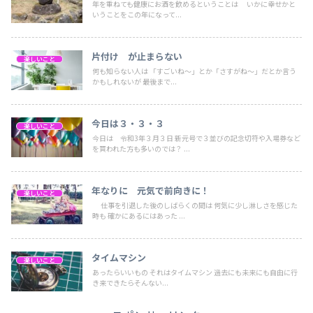
年を重ねても健康にお酒を飲めるということは いかに幸せかと
いうことをこの年になって...
片付け が止まらない
楽しいこと
何も知らない人は 「すごいね～」とか「さすがね～」だとか言う
かもしれないが 最後まで...
今日は３・３・３
楽しいこと
今日は 令和3年３月３日 新元号で３並びの記念切符や入場券など
を買われた方も多いのでは？ ...
年なりに 元気で前向きに！
楽しいこと
仕事を引退した後のしばらくの間は 何気に少し淋しさを感じた
時も 確かにあるにはあった ...
タイムマシン
楽しいこと
あったらいいもの それはタイムマシン 過去にも未来にも自由に行
き来できたらそんない...