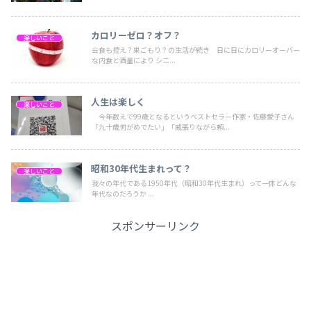
カロリーゼロ？オフ？
楽しいこと
会食も控え？巣ごもり？の生活が続き 日に日にカロリーオーバー
な内食と酒量により シニ...
人生は楽しく
楽しいこと
今年数えで99歳となるというベストセラー作家・佐藤愛子さん
「九十歳何がめでたい」「威張りながら頼...
昭和30年代生まれって？
楽しいこと
我々の年代である1950年代（昭和30年代生まれ）って一体どんな
年代なのだろうか ...
スポンサーリンク