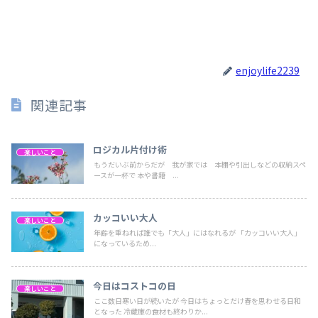
enjoylife2239
関連記事
ロジカル片付け術
楽しいこと
もうだいぶ前からだが 我が家では 本棚や引出しなどの収納スペ
ースが一杯で 本や書籍 ...
カッコいい大人
楽しいこと
年齢を重ねれば誰でも「大人」にはなれるが 「カッコいい大人」
になっているため...
今日はコストコの日
楽しいこと
ここ数日寒い日が続いたが 今日はちょっとだけ春を思わせる日和
となった 冷蔵庫の食材も終わりか...