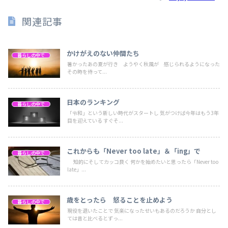
関連記事
かけがえのない仲間たち
暮らしの中で
暑かったあの夏が行き ようやく秋風が 感じられるようになった
その時を待って...
日本のランキング
暮らしの中で
「令和」という新しい時代がスタートし 気がつけば今年はもう3年
目を迎えている すぐそ...
これからも
「Never too late」
＆
「ing」
で
暮らしの中で
知的にそしてカッコ良く 何かを始めたいと思ったら「Never too
late」...
歳をとったら 怒ることを止めよう
暮らしの中で
現役を退いたことで 気楽になったせいもあるのだろうか 自分とし
ては昔と比べるとずっ...