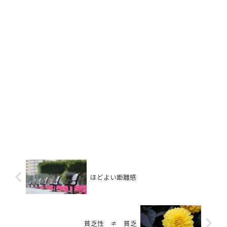
ほどよい距離感
貧乏性 ≠ 貧乏