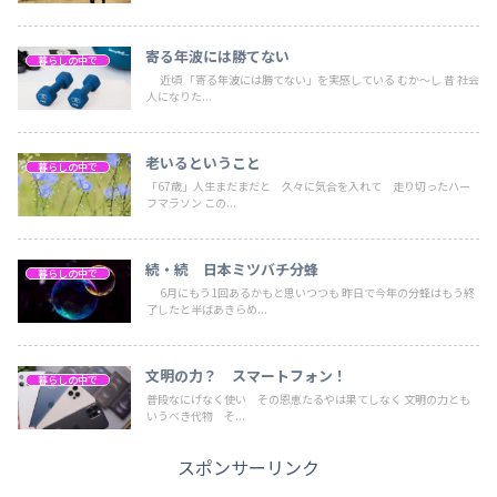
寄る年波には勝てない
暮らしの中で
近頃 「寄る年波には勝てない」を実感している むか～し 昔 社会
人になりた...
老いるということ
暮らしの中で
「67歳」人生まだまだと 久々に気合を入れて 走り切ったハー
フマラソン この...
続・続 日本ミツバチ分蜂
暮らしの中で
6月にもう1回あるかもと思いつつも 昨日で今年の分蜂はもう終
了したと半ばあきらめ...
文明の力？ スマートフォン！
暮らしの中で
普段なにげなく使い その恩恵たるやは果てしなく 文明の力とも
いうべき代物 そ...
スポンサーリンク