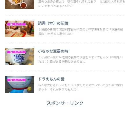
酒のつまみの極上は 嗜む酒それぞれにあり また飲む人それぞれ
に こだわりがあるといっ...
読書（本）の記憶
楽しいこと
３日前の新聞で 文部科学省が全国の小中学生を対象に「家庭の蔵
書数」を 初めて調査した...
小ちゃな至福の時
楽しいこと
１ヶ月に一度だが 老親の食事の世話を休ませてもらう（お暇をい
ただく）日がある 普段はあまり自...
ドラえもんの話
楽しいこと
みんな大好きドラえもん ２２世紀の未来からやってきたネコ型ロ
ボット それがドラえもんだ ...
スポンサーリンク