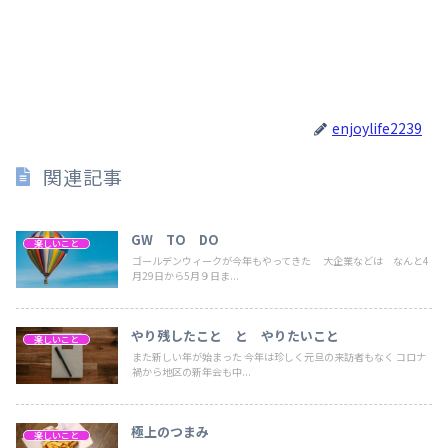
enjoylife2239
関連記事
GW TO DO
楽しいこと
ゴールデンウィークが今年もやってきた 大企業などは なんと4
月29日から5月９日ま...
やり残したこと と やりたいこと
楽しいこと
また新しい年が始まった 今年は珍しく元旦の来訪者もなく コロナ
禍から地区の新年会も中...
極上のつまみ
楽しいこと