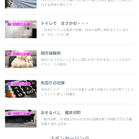
対する耐性が落ちてき...
トイレで まさかの・・・
暮らしの中で
「日本のトイレは清潔で快適」 日本が世界に誇れるトイレ文化
は 今も さらに進...
相方操縦術
暮らしの中で
自分にもできないことを人に望むのは「わがまま」というものだ
とかく 人は自分...
先回りの功罪
暮らしの中で
先日のことだ いつもの本屋とは違う本屋さんで本を買うことに
した レジに並んで順番を...
おそるべし 軽井沢町
暮らしの中で
「軽井沢町」は 標高1000ｍの冷涼な高原の町で年間870万人の観
光客が 訪れる日本...
スポンサーリンク