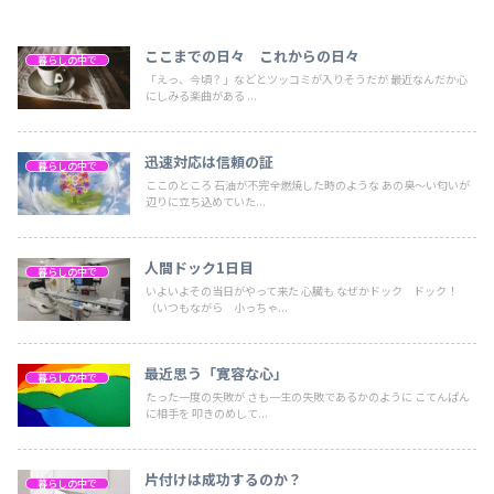
ここまでの日々 これからの日々
暮らしの中で
「えっ、今頃？」などとツッコミが入りそうだが 最近なんだか心
にしみる楽曲がある ...
迅速対応は信頼の証
暮らしの中で
ここのところ 石油が不完全燃焼した時のような あの臭～い匂いが
辺りに立ち込めていた...
人間ドック1日目
暮らしの中で
いよいよその当日がやって来た 心臓も なぜかドック ドック！
（いつもながら 小っちゃ...
最近思う「寛容な心」
暮らしの中で
たった一度の失敗が さも一生の失敗であるかのように こてんぱん
に相手を 叩きのめして...
片付けは成功するのか？
暮らしの中で