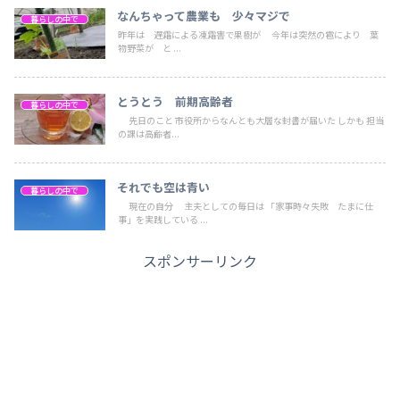
なんちゃって農業も 少々マジで
暮らしの中で
昨年は 遅霜による凍霜害で果樹が 今年は突然の雹により 葉
物野菜が と ...
とうとう 前期高齢者
暮らしの中で
先日のこと 市役所からなんとも大層な封書が届いた しかも 担当
の課は高齢者...
それでも空は青い
暮らしの中で
現在の自分 主夫としての毎日は 「家事時々失敗 たまに仕
事」を実践している ...
スポンサーリンク