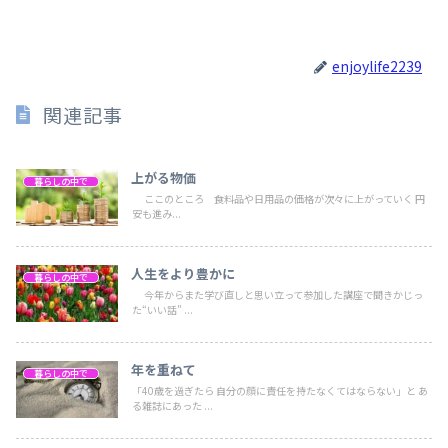
enjoylife2239
関連記事
上がる物価
暮らしの中で
ここのところ 食料品や日用品の価格が次々に上がっていく 円
安も進み...
人生をより豊かに
暮らしの中で
今年からまた学び直しと思い立って参加した講座で聞きかじっ
た“いい話” ...
年を重ねて
暮らしの中で
「40歳を過ぎたら 自分の顔に責任を持たなくてはならない」と あ
る雑誌にあった ...