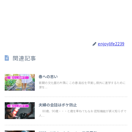
enjoylife2239
関連記事
春への思い
暮らしの中で
新聞の文化面の片隅に この春 高校を卒業し県外に進学するために
家を...
夫婦の会話はボケ防止
暮らしの中で
80歳、90歳・・・と歳を重ねてもなお 認知機能が衰え知らずで
人...