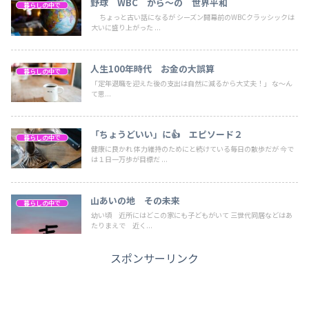
野球 WBC から～の 世界平和
暮らしの中で
ちょっと古い話になるが シーズン開幕前のWBCクラッシックは
大いに盛り上がった ...
人生100年時代 お金の大誤算
暮らしの中で
「定年退職を迎えた後の支出は自然に減るから大丈夫！」 な～ん
て思...
「ちょうどいい」に👍 エピソード２
暮らしの中で
健康に良かれ 体力維持のためにと続けている毎日の散歩だが 今で
は１日一万歩が目標だ ...
山あいの地 その未来
暮らしの中で
幼い頃 近所にはどこの家にも子どもがいて 三世代同居などはあ
たりまえで 近く...
スポンサーリンク