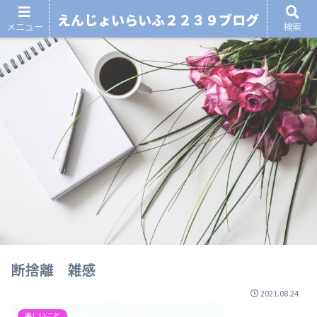
えんじょいらいふ２２３９ブログ
メニュー
検索
断捨離 雑感
2021.08.24
楽しいこと