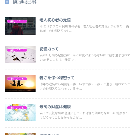
関連記事
老人初心者の覚悟
楽しいこと
今 どはまりの本 阿川佐和子著「老人初心者の覚悟」がそれだ 「高
齢者」の仲間入りをし...
記憶力って
楽しいこと
若かりし頃の記憶力は 今とは比べようもないほど研ぎ澄まされて
いた そのことは 仕事で...
若さを保つ秘密って
楽しいこと
昨年の退職から現役を一歩 いや二歩？三歩？と退き 晴れてシニ
アの仲間入りとなっている今 ...
最高の財産は健康
楽しいこと
若くて元気な頃は 普通にしていれば何の問題もなかった 健康なん
てどうってことなかったのだ ...