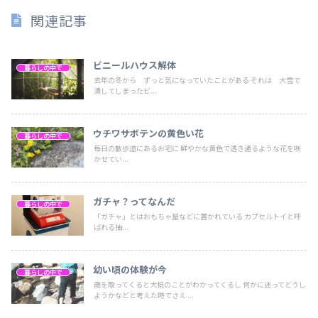
関連記事
ビニールハウス解体
暮らしの中で
去年の冬から ずっと気になっていたことがある それは 大雪で
潰してしまったビ...
ウチワサボテンの黄色い花
暮らしの中で
毎日の散歩道にあるお宅に 鮮やかな黄色で透き通るような花を咲
かせてい...
ガチャ？ってなんだ
暮らしの中で
「ガチャ」とはおもちゃ屋などに置かれている カプセルトイと呼
ばれる抽...
幼い頃の体験が今
暮らしの中で
歳を取ってくると大抵のことがわかってくるし 何かに迷ってどうし
ようかなどと考えた時でさえ ...