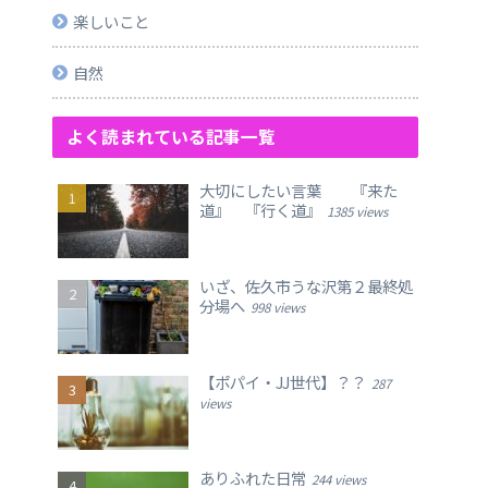
楽しいこと
自然
よく読まれている記事一覧
大切にしたい言葉 『来た
道』 『行く道』
1385 views
いざ、佐久市うな沢第２最終処
分場へ
998 views
【ポパイ・JJ世代】？？
287
views
ありふれた日常
244 views