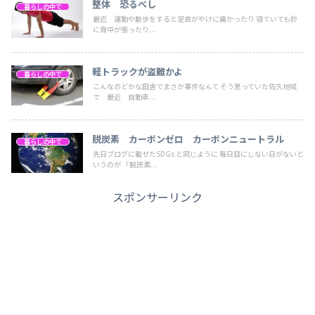
整体 恐るべし
暮らしの中で
最近 運動や散歩をすると足首がやけに痛かったり 寝ていても妙
に背中が張ったり...
軽トラックが盗難かよ
暮らしの中で
こんなのどかな田舎でまさか事件なんて そう思っていた佐久地域
で 最近 自動車...
脱炭素 カーボンゼロ カーボンニュートラル
暮らしの中で
先日ブログに載せたSDGs と同じように 毎日目にしない日がないと
いうのが 「脱炭素...
スポンサーリンク