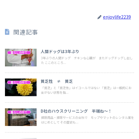
enjoylife2239
関連記事
人間ドッグは3年ぶり
暮らしの中で
3年ぶりの人間ドッグ チキンな心臓が またドッグドッグし出し
た ここのところ...
貧乏性 ≠ 貧乏
暮らしの中で
「貧乏」と「貧乏性」はイコールではない 「貧乏」は一般的にお
金がない状態を指...
D社のハウスクリーニング 半端ね～！
暮らしの中で
掃除用品・掃除サービスの会社で モップやマットのレンタル業を
はじめとして その歴史も...