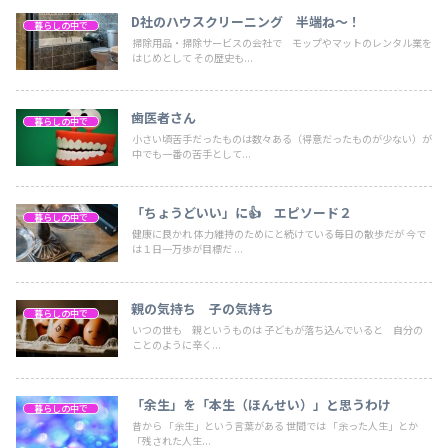
D社のハウスクリーニング 半端ね～！
暮らしの中で
掃除用品・掃除サービスの会社で モップやマットのレンタル業を
はじめとして その歴史も...
歯医者さん
暮らしの中で
小さい頃苦手だったものは数々ある（得意だったものが少ない）が
中でも一番の苦手として...
「ちょうどいい」に👍 エピソード２
暮らしの中で
健康に良かれ 体力維持のためにと続けている毎日の散歩だが 今で
は１日一万歩が目標だ ...
親の気持ち 子の気持ち
暮らしの中で
いつの世も 親というものは 子どもが落ち込んでいると 自分の
ことのように辛く...
「余生」を「本生（ほんせい）」と思うわけ
暮らしの中で
昔から 「余生」という言葉がある 世間では 「余った人生」とか
「残された人生...