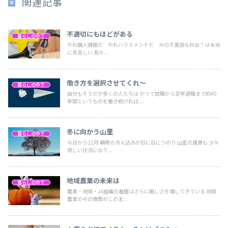
関連記事
不適切にもほどがある
暮らしの中で
やれ個人情報だ やれハラスメントだ 今の不寛容な社会？は本当
に息苦しい 我々...
働き方を選択させてくれ～
暮らしの中で
自分もそうだが多くの人たちは かつて就職から定年退職まで約40
年間というものを働き続ければ ...
冬に向かう山里
暮らしの中で
今日から12月 朝晩の冷え込みが日に日につのり 山里の風景も 少々
寂しい状況になり...
地域農業の未来は
暮らしの中で
農業・地域・JA組織の基盤はさらに厳しさを増してきている 地域
農業の今の情勢がこのま...