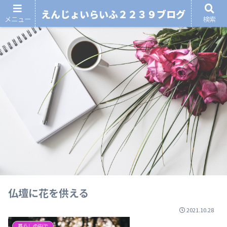
えんじょいらいふ２２３９ブログ
メニュー
検索
仏壇に花を供える
2021.10.28
暮らしの中で