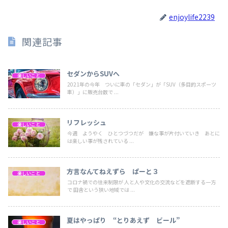
enjoylife2239
関連記事
セダンからSUVへ
楽しいこと
2021年の今年 ついに車の「セダン」が「SUV（多目的スポーツ
車）」に販売台数で ...
リフレッシュ
楽しいこと
今週 ようやく ひとつづつだが 嫌な事が片付いていき あとに
は楽しい事が残されている ...
方言なんてねえずら ぱーと３
楽しいこと
コロナ禍での往来制限が 人と人や文化の交流などを遮断する一方
で 田舎という狭い地域では ...
夏はやっぱり “とりあえず ビール”
楽しいこと