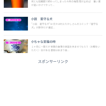
何とも短期間で終わってしまった今年の梅雨 雨が止めば 暑い夏
が追いかけてやって...
小説 星守る犬
楽しいこと
”小説 星守る犬”は 元々は村上たかしさんのコミック「星守る
犬」が原作だが 最近...
小ちゃな至福の時
楽しいこと
１ヶ月に一度だが 老親の食事の世話を休ませてもらう（お暇をい
ただく）日がある 普段はあまり自...
スポンサーリンク