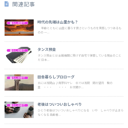
関連記事
時代の先端は山里かも？
暮らしの中で
年齢とともに 山里に暮らす良さというものを実感しつつあるも
のの 一...
タンス預金
暮らしの中で
タンス預金とは 金融機関に預けず自宅で保管している現金のこと
だ 日本...
田舎暮らしプロローグ
暮らしの中で
北には浅間山 ♪南蓼科ヤレ 北では浅間 間の望月 駒の
里 ・・・ ・・・ お主聞か...
老後はついついおしゃべり
暮らしの中で
ひとり老後はついついおしゃべりになる いや しゃべりが止まら
なくなる 高齢者...